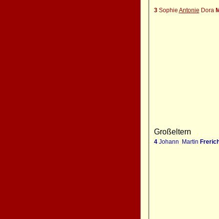
3
Sophie
Antonie
Dora
M
Großeltern
4
Johann Martin
Freric