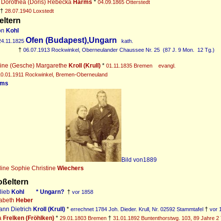
5
Dorothea (Doris) Rebecka
Harms
*
04.09.1865 Otterstedt
†
28.07.1940 Loxstedt
eltern
on
Kohl
Ofen (Budapest),Ungarn
24.11.1825
kath.
†
06.07.1913 Rockwinkel, Oberneulander Chaussee Nr. 25
(87 J. 9 Mon.
12 Tg.)
ine (Gesche) Margarethe
Kroll (Krull)
*
01.11.1835 Bremen
evangl.
10.01.1911 Rockwinkel, Bremen-Oberneuland
rms
Bild von1889
line Sophie Christine
Wiechers
oßeltern
tlieb
Kohl * Ungarn?
†
vor 1858
sabeth
Heber
ann Dietrich
Kroll (Krull)
*
†
errechnet 1784 Joh. Dieder. Krull, Nr. 02592 Stammtafel
vor 
a
Frelken (Fröhlken)
*
†
29.01.1803 Bremen
31.01.1892 Buntenthorstwg. 103, 89 Jahre 2