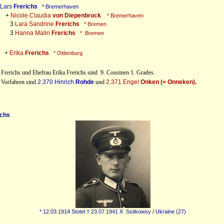
Lars
Frerichs
* Bremerhaven
+
Nicole Claudia
von Diepenbrock
* Bremerhaven
3
Lara Sandrine
Frerichs
* Bremen
3
Hanna Malin
Frerichs
* Bremen
 +
Erika
Frerichs
* Oldenburg
hs und Ehefrau Erika Frerichs sind 9. Cousinen 1. Grades.
fahren sind
2.370 Hinrich
Rohde
und
2.371 Engel
Onken (= Onneken).
ichs
* 12.03.1914 Stotel † 23.07.1941 X Ssitkowsy / Ukraine (27)