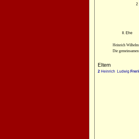
2
II. Ehe
Heinrich Wilhelm Freric
Die gemeinsamen Vor
Eltern
2
Heinrich Ludwig
Frer