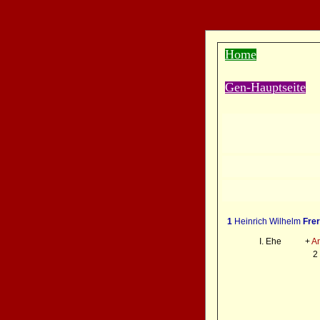
Home
Gen-Hauptse
ite
1
Heinrich Wilhelm
Frer
I. Ehe +
A
2