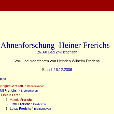
Ahnenforschung Heiner Frerichs
26160 Bad Zwischenahn
Vor- und Nachfahren von Heinrich Wilhelm Frerichs
Stand
16.12.2006
ichs
nnegret
Gercken
* Hahnenknoop
Ulf
Frerichs
* Bremerhaven
+
Beate
Lerch
3
Valerie
Frerichs
3
Timm
Frerichs
* Cuxhaven
3
Lukas
Frerichs *
Bremerhaven