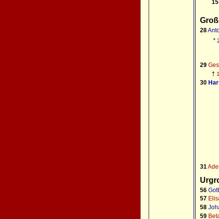
1
Groß
28
Ant
*
29
Ges
†
30
Ha
31
Ade
Urgr
56
Got
57
Eli
58
Joh
59
Bet