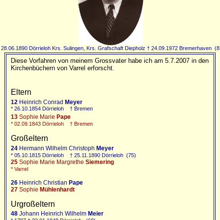
 28.06.1890 Dörrieloh Krs. Sulingen, Krs. Grafschaft Diepholz † 24.09.1972 Bremerhaven (8
Diese Vorfahren von meinem Grossvater habe ich am 5.7.2007 in den
Kirchenbüchern von Varrel erforscht.
Eltern
12
Heinrich Conrad
Meyer
* 26.10.1854 Dörrieloh † Bremen
13
Sophie Marie
Pape
* 02.09.1843 Dörrieloh † Bremen
Großeltern
24
Hermann Wilhelm Christoph
Meyer
* 05.10.1815 Dörrieloh † 25.11.1890 Dörrieloh (75)
25
Sophie Marie Margrethe
Siemering
* Varrel
26
Heinrich Christian
Pape
27
Sophie
Mühlenhardt
Urgroßeltern
48
Johann Heinrich Wilhelm
Meier