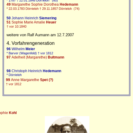
* 1787 † 22.01.1848 Dörrieloh (60)
49
Margarethe Sophie Dorothea
Hedemann
* 22.03.1783 Dörrieloh † 29.11.1857 Dörrieloh (74)
50
Johann Heinrich
Siemering
51
Sophie Marie Amalie
Heuer
† vor 10.1840
weitere von Ralf Aumann am 12.7.2007
4. Vorfahrengeneration
96
Wilhelm
Meier
* Barver (Wagenfeld) † vor 1812
97
Adelheit (Margarethe)
Bultmann
98
Christoph Heinrich
Hedemann
* Dörrieloh
99
Anne Margarethe
Spet (?)
† vor 1812
ophie
Kohl