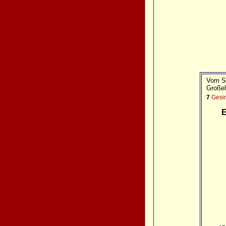
Vom St
Großel
7
Gesi
E