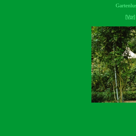
Gartenlu
[Vor]