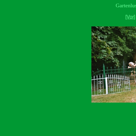
Gartenlu
[Vor]