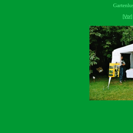
Gartenlu
[Vor]