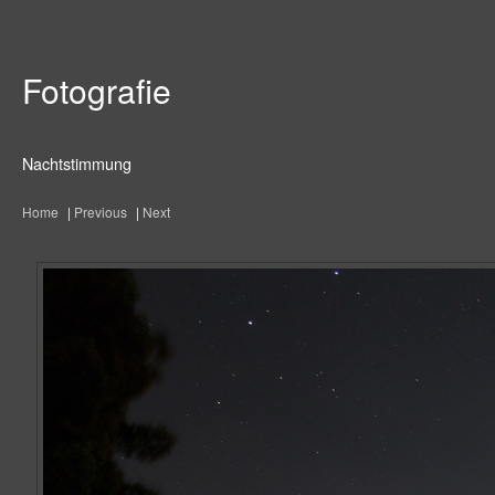
Fotografie
Nachtstimmung
Home
|
Previous
|
Next