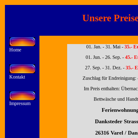
Unsere Preis
01. Jan. - 31. Mai -
35.- E
Home
01. Jun. - 26. Sep. -
45.- E
27. Sep. - 31. Dez. -
35.- 
Kontakt
Zuschlag für Endreinigung: 
Im Preis enthalten: Übernac
Bettwäsche und Handt
Impressum
Ferienwohnung
Danksteder Strass
26316 Varel / Dan