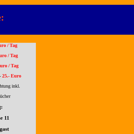
e:
uro / Tag
uro / Tag
Euro / Tag
-
25.- Euro
htung inkl.
ücher
:
e 11
gast