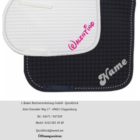
J. Buken Textilverarbeitung GmbH -
QuickStick
Alter Emsteker Weg 17 -
49661 Cloppenburg
Tel.: 04471 / 947349
Mobil: 0162 681 49 48
QuickStick@ewetel.net
Öffnungszeiten: