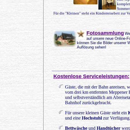
komplet
Sommer 
Für die "Kleinen" steht ein Kinderreisebett zur V
Fotosammlung
Wer
auf unsere neue Online-F
können Sie die Bilder unserer 
Auflösung sehen!
Kostenlose Serviceleistungen:
Gäste, die mit der Bahn anreisen,
vom drei km entfernten Meppener 
und selbstverständlich am Abreise
Bahnhof zurückgebracht.
Für unsere kleinen Gäste steht ein
K
und eine
Hochstuhl
zur Verfügung
Bettwäsche
und
Handtücher
werde