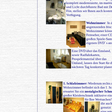
komplett modernisierte, im mariti
und Licht durchflutete Bad mit 
Fön, stellen wir Ihnen auch koste
Verfügung.
Wohnzimmer
: In 
angrenzenden frisc
Wohnzimmer könne
Fernseher, einer C
großen Spiele-Sam
eigenen DVD´ s an
Eine DVD über das Emsland,
sowie Radfahrkarten,
Prospektmaterial über das
Umland, lassen den Start für 
nächsten Tag konkreter plane
1. Schlafzimmer:
Wiederum rechts 
Wohnzimmer befindet sich das 1. Sc
erwartet Sie ein
nostalgischer Schm
großer Kleiderschrank inklusive e
für Ihre Wertsachen
die
auch
genutzt
eine sep